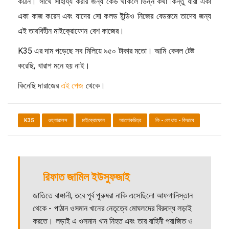
কঠিন। সাথে সাহায্য করার জন্য কেউ থাকলে ভিন্ন কথা কিন্তু যারা একা
একা কাজ করেন এবং যাদের সো কলড ষ্টুডিও নিজের বেডরুমে তাদের জন্য
এই তারবিহীন মাইক্রোফোন বেশ কাজের।
K35 এর দাম পড়েছে সব মিলিয়ে ৯৫০ টাকার মতো। আমি কেবল টেষ্ট
করেছি, খারাপ মনে হয় নাই।
কিনেছি দারাজের
এই পেজ
থেকে।
K35
ওয়্যারলেস
মাইক্রোফোন
আলোকচিত্র
কি - কোথায় - কিভাবে
রিফাত জামিল ইউসুফজাই
জাতিতে বাঙ্গালী, তবে পূর্ব পূরুষরা নাকি এসেছিলো আফগানিস্তান
থেকে - পাঠান ওসমান খানের নেতৃত্বে মোঘলদের বিরুদ্ধে লড়াই
করতে। লড়াই এ ওসমান খান নিহত এবং তার বাহিনী পরাজিত ও