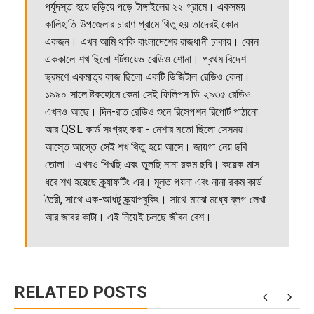
পর্যূদস্ত হয়ে ছড়িয়ে পড়ে টাঙ্গাইলের ২২ গ্রামে। একসময়
কালিহাতি উপজেলার চারাণ গ্রামে থিতু হয় তাদেরই কোন
একজন। এখন আমি থাকি বাংলাদেশের রাজধানী ঢাকায়। কোন
এককালে শখ ছিলো শর্টওয়েভ রেডিও শোনা। প্রথম বিদেশ
ভ্রমণে একমাত্র কাজ ছিলো একটি ডিজিটাল রেডিও কেনা।
১৯৯০ সালে ষ্টকহোমে কেনা সেই ফিলিপস ডি ২৯৩৫ রেডিও
এখনও আছে। দিন-রাত রেডিও শুনে রিসেপশন রিপোর্ট পাঠানো
আর QSL কার্ড সংগ্রহ করা - নেশার মতো ছিলো সেসময়।
আস্তে আস্তে সেই শখ থিতু হয়ে আসে। জায়গা নেয় ছবি
তোলা। এখনও শিখছি এবং তুলছি নানা রকম ছবি। কয়েক মাস
ধরে শখ হয়েছে ক্র্যাফটিং এর। মূলত গয়না এবং নানা রকম কার্ড
তৈরী, সাথে এক-আধটু স্ক্র্যাপবুকিং। সাথে মাঝে মধ্যে ব্লগ লেখা
আর জাবর কাটা। এই নিয়েই চলছে জীবন বেশ।
RELATED POSTS