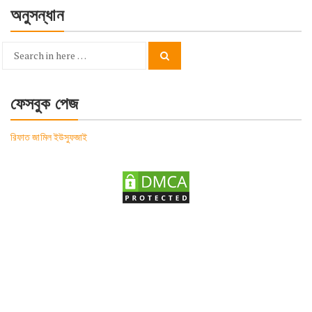
অনুসন্ধান
Search
Search
for:
ফেসবুক পেজ
রিফাত জামিল ইউসুফজাই