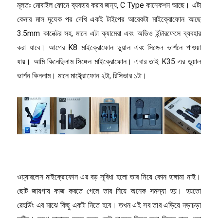
মূলতঃ মোবাইল ফোনে ব্যবহার করার জন্য, C Type কানেকশন আছে। এটা
কেনার মাস দূযেক পর দেখি একই টাইপের আরেকটা মাইক্রোফোন আছে
3.5mm কানেক্টর সহ, মানে এটা ক্যামেরা এবং অডিও ইন্টারফেসে ব্যবহার
করা যাবে। আগের K8 মাইক্রোফোন ডুয়াল এবং সিঙ্গেল ভার্শনে পাওয়া
যায়। আমি কিনেছিলাম সিঙ্গেল মাইক্রোফোন। এবার তাই K35 এর ডুয়াল
ভার্শন কিনলাম। মানে মাই্ক্রোফোন ২টা, রিসিভার ১টা। ​
ওয়্যারলেস মাইক্রোফোন এর বড় সূবিধা হলো তার নিয়ে কোন হাঙ্গামা নাই।
ছোট জায়গায় কাজ করতে গেলে তার নিয়ে অনেক সমস্যা হয়। হয়তো
রেহর্ডিং এর মাঝে কিছু একটা নিতে হবে। তখন এই সব তার এড়িয়ে নড়াচড়া