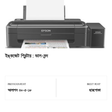
ইঙ্কজেট প্রিন্টার : ভাল-মন্দ
Post
navigation
PREVIOUS POST
NEXT POST
Previous
Next
আলাপন ৩০-৫-১৮
ছারপোকা
Post:
Post: