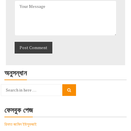
অনুসন্ধান
Search
Search
for:
ফেসবুক পেজ
রিফাত জামিল ইউসুফজাই