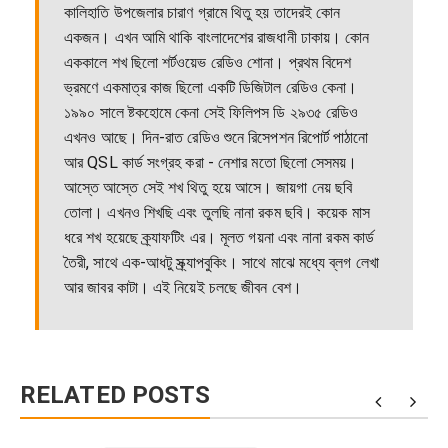
কালিহাতি উপজেলার চারাণ গ্রামে থিতু হয় তাদেরই কোন
একজন। এখন আমি থাকি বাংলাদেশের রাজধানী ঢাকায়। কোন
এককালে শখ ছিলো শর্টওয়েভ রেডিও শোনা। প্রথম বিদেশ
ভ্রমণে একমাত্র কাজ ছিলো একটি ডিজিটাল রেডিও কেনা।
১৯৯০ সালে ষ্টকহোমে কেনা সেই ফিলিপস ডি ২৯৩৫ রেডিও
এখনও আছে। দিন-রাত রেডিও শুনে রিসেপশন রিপোর্ট পাঠানো
আর QSL কার্ড সংগ্রহ করা - নেশার মতো ছিলো সেসময়।
আস্তে আস্তে সেই শখ থিতু হয়ে আসে। জায়গা নেয় ছবি
তোলা। এখনও শিখছি এবং তুলছি নানা রকম ছবি। কয়েক মাস
ধরে শখ হয়েছে ক্র্যাফটিং এর। মূলত গয়না এবং নানা রকম কার্ড
তৈরী, সাথে এক-আধটু স্ক্র্যাপবুকিং। সাথে মাঝে মধ্যে ব্লগ লেখা
আর জাবর কাটা। এই নিয়েই চলছে জীবন বেশ।
RELATED POSTS