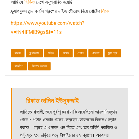
আমি যে
ভিডিও
দেখে অনুপ্রানিত হয়েছি
স্ক্র্যাপবুকস এন্ড কার্ডস গ্রুপের ডাইজ ষ্টোরেজ নিয়ে পোষ্টের
লিংক
https://www.youtube.com/watch?
v=fN4lFMlB9gs&t=11s
কার্ডস
ক্র্যাফটস
ডাইজ
পকেট
পেপার
ষ্টোরেজ
স্ক্র্যাপবুক
কারুশিল্প
কিভাবে করবেন
রিফাত জামিল ইউসুফজাই
জাতিতে বাঙ্গালী, তবে পূর্ব পূরুষরা নাকি এসেছিলো আফগানিস্তান
থেকে - পাঠান ওসমান খানের নেতৃত্বে মোঘলদের বিরুদ্ধে লড়াই
করতে। লড়াই এ ওসমান খান নিহত এবং তার বাহিনী পরাজিত ও
পর্যূদস্ত হয়ে ছড়িয়ে পড়ে টাঙ্গাইলের ২২ গ্রামে। একসময়