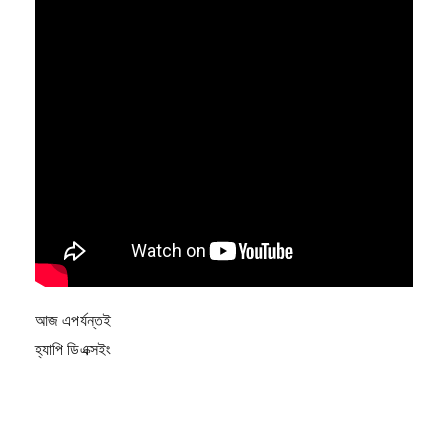
আজ এপর্যন্তই
হ্যাপি ডিএক্সইং