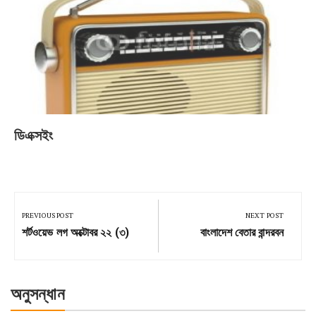
ডিএক্সইং
Post
navigation
PREVIOUS POST
NEXT POST
Previous
Next
শর্টওয়েভ লগ অক্টোবর ২২ (৩)
বাংলাদেশ বেতার বান্দরবন
Post:
Post:
অনুসন্ধান