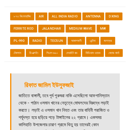
৮৭৩ কিলোহার্টজ
AIR
ALL INDIA RADIO
ANTENNA
DXING
FERRITE ROD
JALANDHAR
MEDIUM WAVE
MW
PL-990
RADIO
TECSUN
আকাশবাণী
এন্টেনা
জলন্ধর
টেকসান
ডিএক্সইং
পিএল-৯৯০
ফেরাইট রড
মিডিয়াম ওয়েভ
বেতার বার্তা
রিফাত জামিল ইউসুফজাই
জাতিতে বাঙ্গালী, তবে পূর্ব পূরুষরা নাকি এসেছিলো আফগানিস্তান
থেকে - পাঠান ওসমান খানের নেতৃত্বে মোঘলদের বিরুদ্ধে লড়াই
করতে। লড়াই এ ওসমান খান নিহত এবং তার বাহিনী পরাজিত ও
পর্যূদস্ত হয়ে ছড়িয়ে পড়ে টাঙ্গাইলের ২২ গ্রামে। একসময়
কালিহাতি উপজেলার চারাণ গ্রামে থিতু হয় তাদেরই কোন