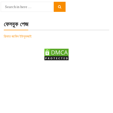
Search
Search
for:
ফেসবুক পেজ
রিফাত জামিল ইউসুফজাই