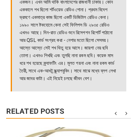
একজন। এখন আমি থাকি বাংলাদেশের রাজধানী ঢাকায়। কোন
এককালে শখ ছিলো শর্টওয়েভ রেডিও শোনা। প্রথম বিদেশ
ভ্রমণে একমাত্র কাজ ছিলো একটি ডিজিটাল রেডিও কেনা।
১৯৯০ সালে ষ্টকহোমে কেনা সেই ফিলিপস ডি ২৯৩৫ রেডিও
এখনও আছে। দিন-রাত রেডিও শুনে রিসেপশন রিপোর্ট পাঠানো
আর QSL কার্ড সংগ্রহ করা - নেশার মতো ছিলো সেসময়।
আস্তে আস্তে সেই শখ থিতু হয়ে আসে। জায়গা নেয় ছবি
তোলা। এখনও শিখছি এবং তুলছি নানা রকম ছবি। কয়েক মাস
ধরে শখ হয়েছে ক্র্যাফটিং এর। মূলত গয়না এবং নানা রকম কার্ড
তৈরী, সাথে এক-আধটু স্ক্র্যাপবুকিং। সাথে মাঝে মধ্যে ব্লগ লেখা
আর জাবর কাটা। এই নিয়েই চলছে জীবন বেশ।
RELATED POSTS