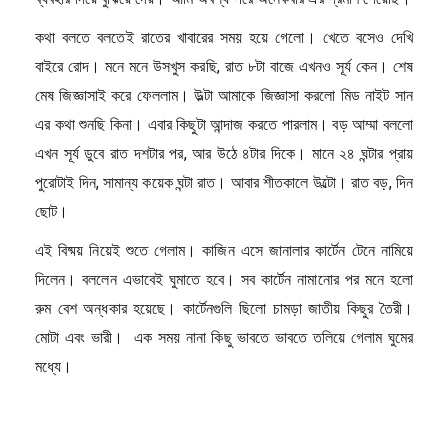
কথা বলতে বলতেই রাতের খাবারের সময় হয়ে গেলো। খেতে বসেও দেখি
বাইরে রোদ। মনে মনে উসখুস করছি, রাত ৮টা বাজে এখনও সূর্য কেন। শেষ
মেষ জিজ্ঞাসাই করে ফেললাম। উল্টা আমাকে জিজ্ঞাসা করলো মিড নাইট সান
এর কথা শুনছি কিনা। এবার কিছুটা আন্দাজ করতে পারলাম। বড় আম্মা বললো
এখন সূর্য ডুবে রাত দশটার পর, আর উঠে ৪টার দিকে। মানে ২৪ ঘন্টার প্রায়
পুরোটাই দিন, সামান্য কয়েক ঘন্টা রাত। আবার শীতকালে উল্টো। রাত বড়, দিন
ছোট।
এই বিষ্ময় নিয়েই শুতে গেলাম। কাজিন এসে জানালার কার্টেন টেনে নামিয়ে
দিলেন। বললেন এভাবেই ঘুমাতে হবে। সব কার্টেন নামানোর পর মনে হলো
রুম বেশ অন্ধকার হয়েছে। কার্টেনগুলি ছিলো চামড়া জাতীয় কিছুর তৈরী।
মোটা এবং ভারী। এক সময় নানা কিছু ভাবতে ভাবতে তলিয়ে গেলাম ঘুমের
মধ্যে।