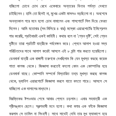
হচ্ছিলো চোখে চোখ রেখে একেবারে অন্তরের ভিতর পর্যন্ত দেখতে
চাইছিলেন। হাসি তো ছিলই না, মূখের একটা মাসলও নড়ছিলো না। অবশেষে
অনন্তকাল পরে মনে হলো চোখ নামালেন এবং পাসপোর্টে সিল দিয়ে ফেরত
দিলেন। আমি যতোবার (সব মিলিয়ে ৪ বার) মস্কো এয়ারপোর্টের ইমিগ্রেশন
পার করেছি, প্রতিবারই একই কাহিনী। কথায় বলে না ‘শ্যেন দৃষ্টি’, সেই শ্যেন
দৃষ্টিতে তারা প্রতিটি যাত্রীকে পর্যবেক্ষন করে। প্লেনে আলাপ হওয়া সদ্য
পরিচিতদের সাথে আলাপ করেই আসলে এই ৮ ঘন্টা পার করতে হয়েছিলো।
ডেনমার্ক যাত্রী এক বাঙ্গালী তরুণকে দেখছিলাম কি যেন মূখস্ত করছে কয়েক
পাতা কাগজ থেকে। জিজ্ঞাসা করতেই বললো কোন এক কোম্পানির হয়ে
ডেনমার্ক যাছে। কোম্পানি সম্পর্কে বিস্তারিত তথ্য মূখস্ত করছে কাগজ
থেকে, ড্যানিশ এয়ারপোর্টে জিজ্ঞাসা করলে যাতে বলতে পারে। আসলে সে
যাচ্ছিলো এক দালালের মাধ্যমে।
বিরক্তিকর ষ্টপওভার শেষে আবার প্লেনে চড়লাম। এবার সহযাত্রী এক
শ্রীলঙ্কান ছেলে। স্বল্পভাষী মনে হলো। কথা বলার এক ফাঁকে জিজ্ঞাসা
করলাম সে তামিল না সিংহলী। সাথে সাথেই দেখি তার মূখ ফ্যাকাশে হয়ে