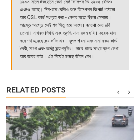
১৯৯০ সালে ষ্টকহোমে কেনা সেই ফিলিপস ডি ২৯৩৫ রেডিও
এখনও আছে। দিন-রাত রেডিও শুনে রিসেপশন রিপোর্ট পাঠানো
আর QSL কার্ড সংগ্রহ করা - নেশার মতো ছিলো সেসময়।
আস্তে আস্তে সেই শখ থিতু হয়ে আসে। জায়গা নেয় ছবি
তোলা। এখনও শিখছি এবং তুলছি নানা রকম ছবি। কয়েক মাস
ধরে শখ হয়েছে ক্র্যাফটিং এর। মূলত গয়না এবং নানা রকম কার্ড
তৈরী, সাথে এক-আধটু স্ক্র্যাপবুকিং। সাথে মাঝে মধ্যে ব্লগ লেখা
আর জাবর কাটা। এই নিয়েই চলছে জীবন বেশ।
RELATED POSTS