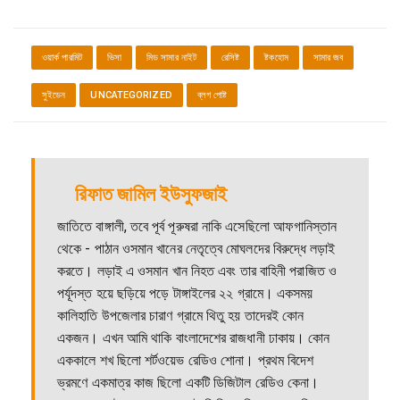
ওয়ার্ক পারমিট
ভিসা
মিড সামার নাইট
রেসিষ্ট
ষ্টকহোম
সামার জব
সুইডেন
UNCATEGORIZED
ব্লগ পোষ্ট
রিফাত জামিল ইউসুফজাই
জাতিতে বাঙ্গালী, তবে পূর্ব পূরুষরা নাকি এসেছিলো আফগানিস্তান
থেকে - পাঠান ওসমান খানের নেতৃত্বে মোঘলদের বিরুদ্ধে লড়াই
করতে। লড়াই এ ওসমান খান নিহত এবং তার বাহিনী পরাজিত ও
পর্যূদস্ত হয়ে ছড়িয়ে পড়ে টাঙ্গাইলের ২২ গ্রামে। একসময়
কালিহাতি উপজেলার চারাণ গ্রামে থিতু হয় তাদেরই কোন
একজন। এখন আমি থাকি বাংলাদেশের রাজধানী ঢাকায়। কোন
এককালে শখ ছিলো শর্টওয়েভ রেডিও শোনা। প্রথম বিদেশ
ভ্রমণে একমাত্র কাজ ছিলো একটি ডিজিটাল রেডিও কেনা।