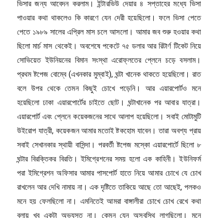
ভিসার জন্য আবেদন করলাম। ইন্টারভিউ দেয়ার ৪ সপ্তাহের মধ্যে ভিসা
পাওয়ার কথা থাকলেও কি কারণে যেন দেরী হয়েছিলো। ফলে ভিসা পেতে
পেতে ১৯৮৯ সালের এপ্রিল মাস চলে আসলো। আমার জব শুরু হওয়ার কথা
ছিলো মার্চ মাস থেকেই। অবশেষে পকেটে ৭৫ ডলার আর রিটার্ণ টিকেট নিয়ে
সোভিয়েত ইউনিয়নের বিমান সংস্থা এরোফ্লতের প্লেনে চড়ে বসলাম।
প্রথম ষ্টপেজ বোম্বে (এখনকার মুম্বাই), ঘন্টা খানেক থাকতে হয়েছিলো। রাত
বলে উপর থেকে তেমন কিছুই চোখে পড়েনি। আর এয়ারপোর্টও মনে
হয়েছিলো ঢাকা এয়ারপোর্টের চাইতে ছোট। ঘন্টাখানেক পর আবার যাত্রা।
এয়ারপোর্ট এবং প্লেনে কয়েকজনের সাথে আলাপ হয়েছিলো। সবাই মোটামুটি
উইরোপ যাত্রী, কয়েকজন আমার মতোই ষ্টকহোম যাবেন। তারা অবশ্য প্রায়
সবাই সেখানকার স্থায়ী বাসিন্দা। পরবর্তী ষ্টপেজ মস্কো এয়ারপোর্টে ছিলো ৮
ঘন্টার বিরক্তিকর বিরতি। ইমিগ্রেশনের সময় হলো এক কাহিনী। ইউনিফর্ম
পরা ইমিগ্রেশন অফিসার আমার পাসপোর্ট হাতে নিয়ে আমার চোখে যে চোখ
রাখলেন আর দেখি নামায় না। এক দৃষ্টিতে তাকিয়ে আছে তো আছেই, পলকও
মনে হয় ফেলছিলো না। এমনিতেই আমরা বাঙ্গালীরা চোখে চোখ রেখে কথা
বলায় খূব একটা অভ্যস্ত না। কেমন যেন অস্বস্থি লাগছিলো। মনে