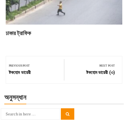
ঢাকার ট্রাফিক
Post
navigation
PREVIOUS POST
NEXT POST
Previous
Next
ষ্টকহোম ডায়েরী
ষ্টকহোম ডায়েরী (৩)
Post:
Post:
অনুসন্ধান
Search
Search
for: