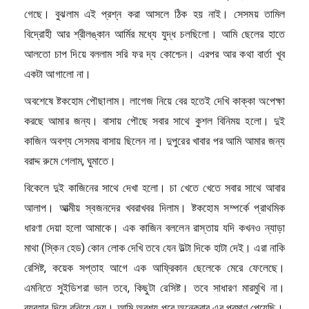
গেছে। বুঝলাম এই প্রশ্ন করা আসলে ঠিক হয় নাই। সেসময় তামিল
বিদ্রোহী আর শ্রীলঙ্কান আর্মির মধ্যে যুদ্ধ চলছিলো। আমি ছেলের হাতে
আলতো চাপ দিয়ে বললাম সরি ফর দ্য কোশ্চেন। এরপর আর কথা বার্তা খূব
একটা আগালো না।
অবশেষে ষ্টকহোম পৌছালাম। লাগেজ নিয়ে বের হতেই দেখি কাক্কা অপেক্ষা
করছে আমার জন্য। বাসায় পৌছে সবার সাথে কুশল বিনিময় হলো। দুই
কাজিন অবশ্য সেসময় বাসায় ছিলেন না। দুপুরের খাবার পর আমি আমার জন্য
বরাদ্দ রুমে গেলাম, ঘুমাতে।
বিকেলে দুই কাজিনের সাথে দেখা হলো। চা খেতে খেতে সবার সাথে আবার
আলাপ। আত্মীয় স্বজনদের খবরাখবর দিলাম। ষ্টকহোম সম্পর্কে প্রাথমিক
ধারণা দেয়া হলো আমাকে। এক কাজিন বললেন রাস্তায় যদি কখনও ন্যাড়া
মাথা (স্কিন হেড) কোন লোক দেখি তবে যেন উল্টা দিকে হাটা দেই। এরা নাকি
রেসিষ্ট, কয়েক সপ্তাহ আগে এক আফ্রিকান ছেলেকে মেরে ফেলেছে।
এমনিতে সুইডিশরা ভাল তবে, কিছুটা রেসিষ্ট। তবে সাধারণ মারমুখি না।
ব্যবহার দিয়ে বুঝিয়ে দেয়। আমি অবশ্য পরে অনেকবার এর প্রমাণ পেয়েছি।