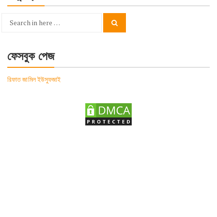
Search
Search
for:
ফেসবুক পেজ
রিফাত জামিল ইউসুফজাই