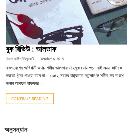
বুক রিভিউ : আলতাফ
রিফাত জামিল ইউসুফজাই
October 6, 2018
বাংলাদেশের অধিবাসী অথচ শহীদ আলতাফ মাহমুদের নাম শুনে নাই এমন কাউকে
হয়তো খূঁজে পাওয়া যাবে না। ১৯৫২ সালের রাষ্ট্রভাষা আন্দোলনে শহীদ’দের স্মরণে
জনাব আবদুল গাফফার…
CONTINUE READING
অনুসন্ধান