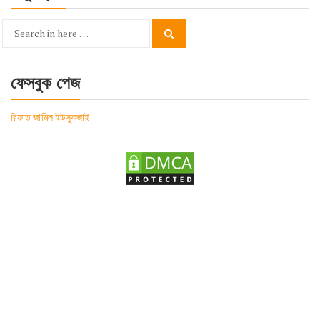
Search
Search
for:
ফেসবুক পেজ
রিফাত জামিল ইউসুফজাই