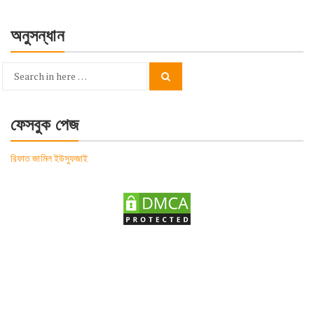
অনুসন্ধান
Search
Search
for:
ফেসবুক পেজ
রিফাত জামিল ইউসুফজাই