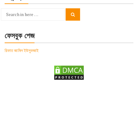
Search
Search
for:
ফেসবুক পেজ
রিফাত জামিল ইউসুফজাই