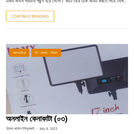
একটা মাউস প্যাডও পছন্দ হয়ে গেলো। কার্টে নিয়ে চেক আউট করতে গিয়ে দেখি…
CONTINUE READING
আলোকচিত্র
কি - কোথায় - কিভাবে
অনলাইন কেনাকাটা (০৩)
রিফাত জামিল ইউসুফজাই
July 8, 2023