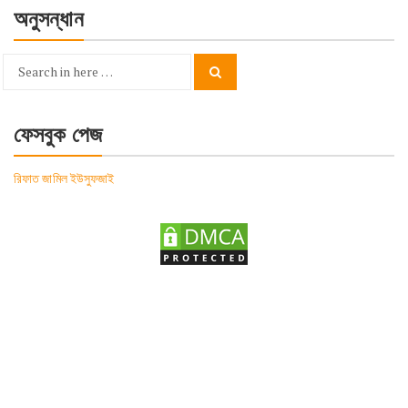
অনুসন্ধান
Search
Search
for:
ফেসবুক পেজ
রিফাত জামিল ইউসুফজাই