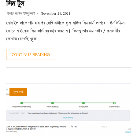
সিম টুল
রিফাত জামিল ইউসুফজাই
November 29, 2021
মোবাইল হাতে পাওয়ার পর দেখি এটাতে ফুল সাইজ সিমকার্ড লাগবে। ইনফিনিক্স
ফোনে মাইক্রো সিম কার্ড ব্যবহার করতাম। কিন্তু তার এডাপ্টার / কনভার্টার
কোথায় রেখেছি খূজে…
CONTINUE READING
ব্লগ পোষ্ট