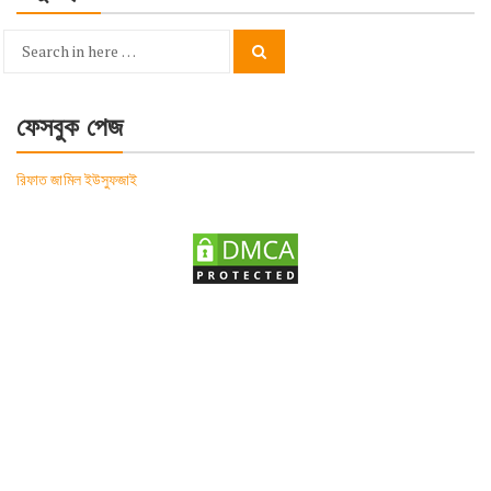
Search
Search
for:
ফেসবুক পেজ
রিফাত জামিল ইউসুফজাই