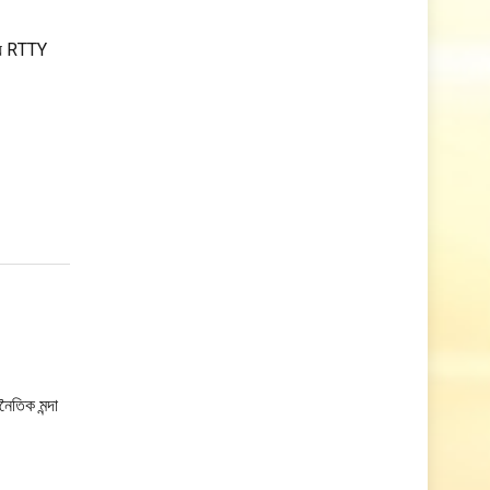
িয়ে RTTY
ৈতিক মন্দা