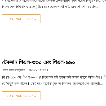
এই ব্যান্ডওয়াইথ কন্ট্রোল করে পাশের ষ্টেশনের ইন্টারফারেন্স অথবা নয়েজ কিছুটা কমিয়ে 
দিনের বেলা মিডিয়াম ওয়েভে ইন্টারফারেন্স তেমন একটা নাই, তবে শো শো আওয়াজ…
CONTINUE READING
টেকসান পিএল-৩৩০ এবং পিএল-৯৯০
রিফাত জামিল ইউসুফজাই
October 2, 2021
পিএল-৩৩০ এবং পিএল-৯৯০ এর রিসেপশন যদি তুলনা করি তাহলে বলবো উনিশ-বিশ। 
তে কিছুটা ভাল পাবেন। সেই সাথে অপেক্ষাকৃত বড় স্পিকার এর কারণে বেশ পরিস্কার…
CONTINUE READING