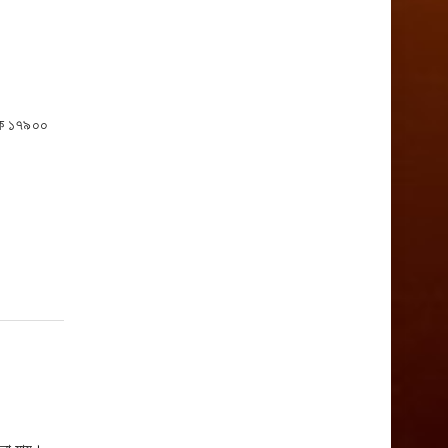
েকে ১৭৯০০