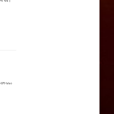
ফেলা যায়।
পিএল-৯৯০