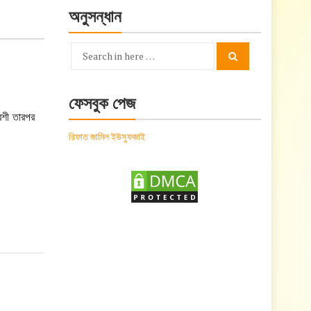
অনুসন্ধান
Search
Search
for:
ফেসবুক পেজ
বেশী তারপর
রিফাত জামিল ইউসুফজাই