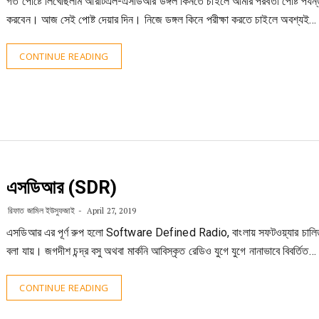
গত পোষ্টে লিখেছিলাম আরটিএল-এসডিআর ডঙ্গল কিনতে চাইলে আমার পরবর্তী পোষ্ট পর্যন্
করবেন। আজ সেই পোষ্ট দেয়ার দিন। নিজে ডঙ্গল কিনে পরীক্ষা করতে চাইলে অবশ্যই…
CONTINUE READING
এসডিআর (SDR)
রিফাত জামিল ইউসুফজাই
April 27, 2019
এসডিআর এর পূর্ণ রুপ হলো Software Defined Radio, বাংলায় সফটওয়্যার চালি
বলা যায়। জগদীশ চন্দ্র বসু অথবা মার্কনি আবিস্কৃত রেডিও যুগে যুগে নানাভাবে বিবর্তিত…
CONTINUE READING