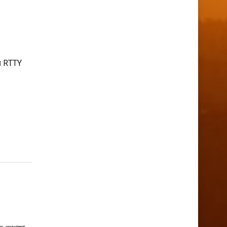
িয়ে RTTY