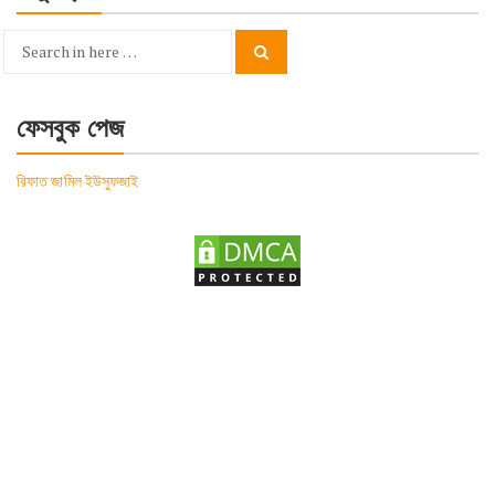
Search
Search
for:
ফেসবুক পেজ
রিফাত জামিল ইউসুফজাই