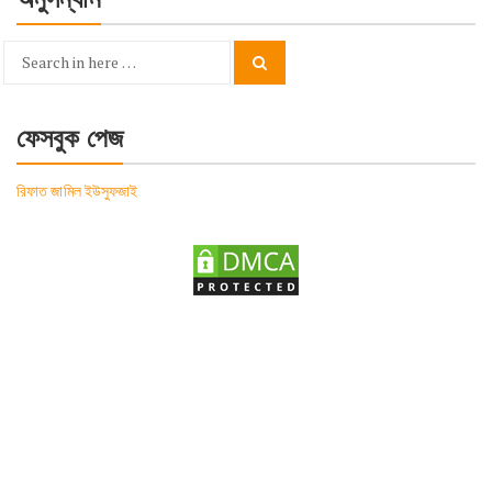
Search
Search
for:
ফেসবুক পেজ
রিফাত জামিল ইউসুফজাই