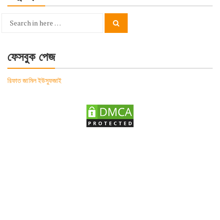
Search
Search
for:
ফেসবুক পেজ
রিফাত জামিল ইউসুফজাই