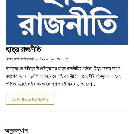
ছাত্র রাজনীতি
রিফাত জামিল ইউসুফজাই
November 28, 2025
বাংলাদেশের বিভিন্ন বিশ্ববিদ্যালয়ে ছাত্র রাজনীতির বর্তমান চিত্র আমরা সবাই
কমবেশি জানি। দুর্ভাগ্যজনকভাবে, এই রাজনীতির অনেকটাই গঠনমূলক না হয়ে
পরিণত হয়েছে দলীয় ক্ষমতাকে শক্তিশালী করার হাতিয়ারে।…
CONTINUE READING
অনুসন্ধান