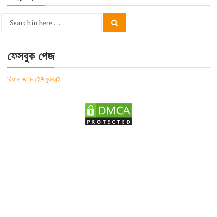
Search
Search
for:
ফেসবুক পেজ
রিফাত জামিল ইউসুফজাই