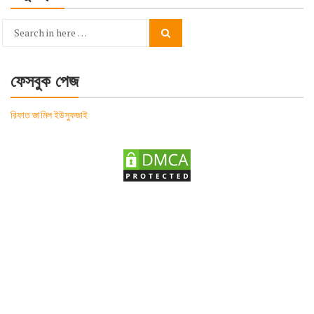
Search
Search
for:
ফেসবুক পেজ
রিফাত জামিল ইউসুফজাই