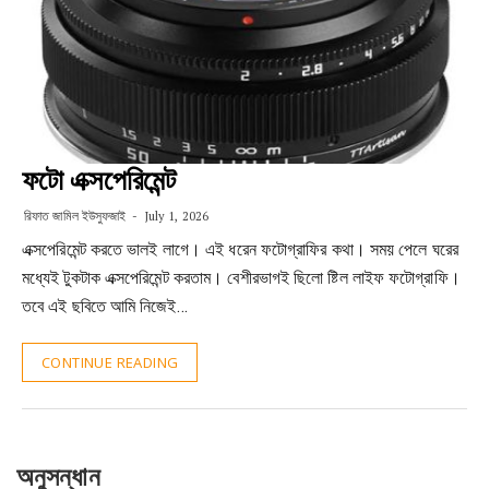
ফটো এক্সপেরিমেন্ট
রিফাত জামিল ইউসুফজাই
July 1, 2026
এক্সপেরিমেন্ট করতে ভালই লাগে। এই ধরেন ফটোগ্রাফির কথা। সময় পেলে ঘরের
মধ্যেই টুকটাক এক্সপেরিমেন্ট করতাম। বেশীরভাগই ছিলো ষ্টিল লাইফ ফটোগ্রাফি।
তবে এই ছবিতে আমি নিজেই…
CONTINUE READING
অনুসন্ধান