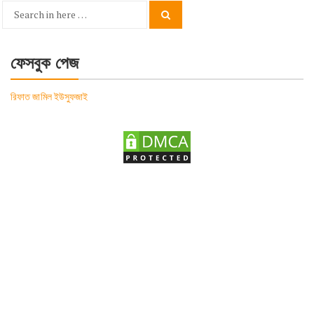
Search
Search
for:
ফেসবুক পেজ
রিফাত জামিল ইউসুফজাই