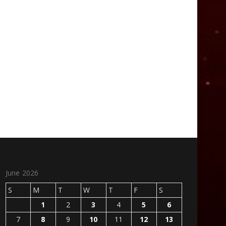
June 2026
S
M
T
W
T
F
S
1
2
3
4
5
6
7
8
9
10
11
12
13