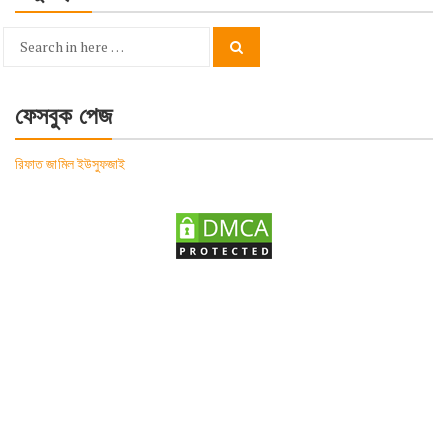
Search
Search
for:
ফেসবুক পেজ
রিফাত জামিল ইউসুফজাই