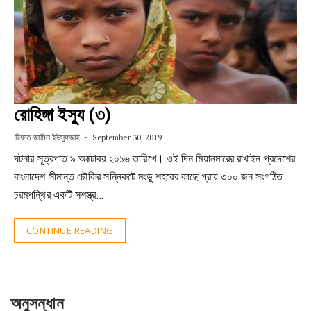
রোহিঙ্গা ইস্যু (৩)
রিফাত জামিল ইউসুফজাই
September 30, 2019
ঘটনার সূত্রপাত ৯ অক্টোবর ২০১৬ তারিখে। ওই দিন মিয়ানমারের রাখাইন প্রদেশের
বাংলাদেশ সীমান্ত চৌকির সন্নিকটে মংডু শহরের কাছে প্রায় ৩০০ জন সংগঠিত
চরমপন্থির একটি সশস্ত্র…
CONTINUE READING
অনুসন্ধান