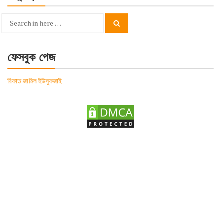
Search
Search
for:
ফেসবুক পেজ
রিফাত জামিল ইউসুফজাই