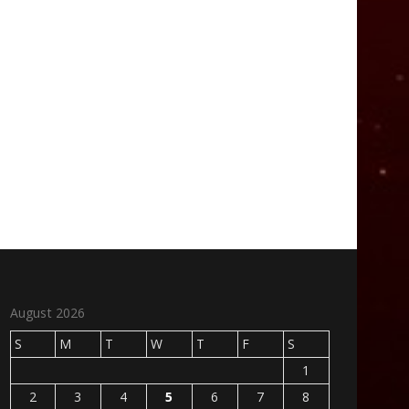
August 2026
S
M
T
W
T
F
S
1
2
3
4
5
6
7
8