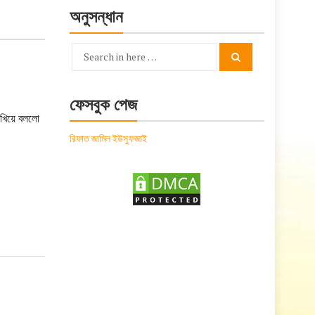
অনুসন্ধান
Search
Search
for:
ফেসবুক পেজ
েখিয়ে বললো
রিফাত জামিল ইউসুফজাই