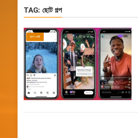
TAG:
ছোট গল্প
ব্লগ পোষ্ট