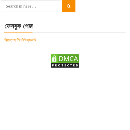
Search
Search
for:
ফেসবুক পেজ
রিফাত জামিল ইউসুফজাই