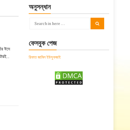
অনুসন্ধান
Search
Search
for:
ফেসবুক পেজ
নীর ঈদে
নটারই…
রিফাত জামিল ইউসুফজাই