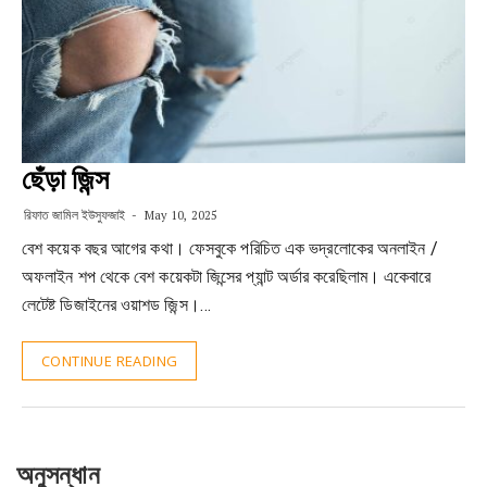
ছেঁড়া জিন্স
রিফাত জামিল ইউসুফজাই
May 10, 2025
বেশ কয়েক বছর আগের কথা। ফেসবুকে পরিচিত এক ভদ্রলোকের অনলাইন /
অফলাইন শপ থেকে বেশ কয়েকটা জিন্সের প্যান্ট অর্ডার করেছিলাম। একেবারে
লেটেষ্ট ডিজাইনের ওয়াশড জিন্স।…
CONTINUE READING
অনুসন্ধান