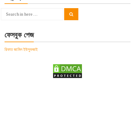
Search
Search
for:
ফেসবুক পেজ
রিফাত জামিল ইউসুফজাই