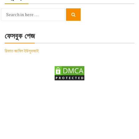
Search
Search
for:
ফেসবুক পেজ
রিফাত জামিল ইউসুফজাই