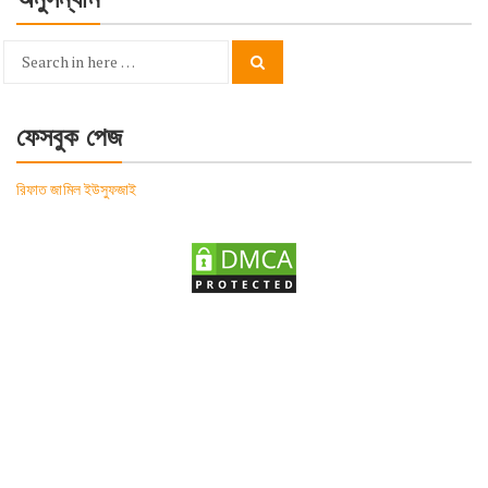
Search
Search
for:
ফেসবুক পেজ
রিফাত জামিল ইউসুফজাই