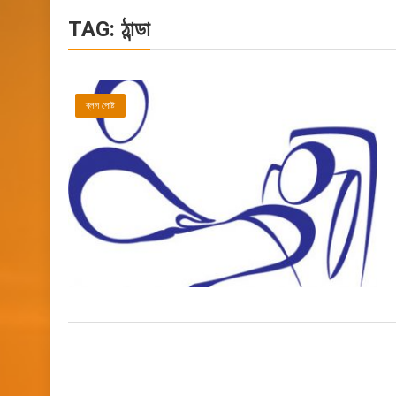
TAG:
ঠান্ডা
ব্লগ পোষ্ট