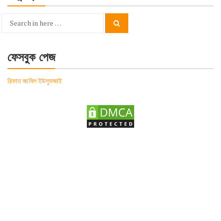
Search
Search
for:
ফেসবুক পেজ
রিফাত জামিল ইউসুফজাই