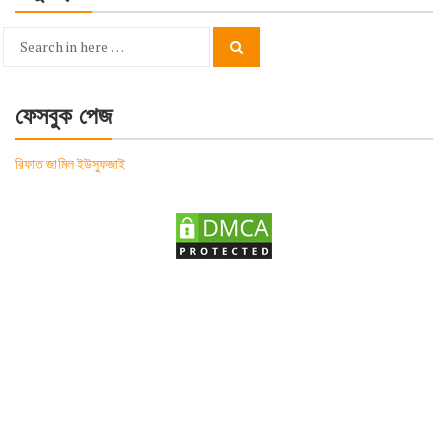
Search
Search
for:
ফেসবুক পেজ
রিফাত জামিল ইউসুফজাই