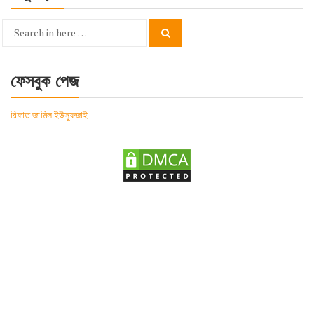
Search
Search
for:
ফেসবুক পেজ
রিফাত জামিল ইউসুফজাই