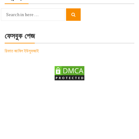
Search
Search
for:
ফেসবুক পেজ
রিফাত জামিল ইউসুফজাই