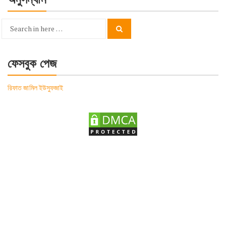
Search
Search
for:
ফেসবুক পেজ
রিফাত জামিল ইউসুফজাই