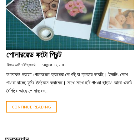
পোলারয়েড ফটো প্রিন্ট
রিফাত জামিল ইউসুফজাই
August 17, 2018
অনেকেই হয়তো পোলারয়েড ক্যামেরা দেখেছি বা ব্যবহার করেছি। ইদানিং দেশে
পাওয়া যাচ্ছে ফুজি ইনষ্ট্যাক্স ক্যামেরা। সাথে সাথে ছবি পাওয়া ছাড়াও আরো একটি
বৈশিষ্ঠ্য আছে পোলারয়েড…
CONTINUE READING
অনুসন্ধান