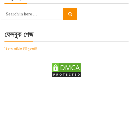
Search
Search
for:
ফেসবুক পেজ
রিফাত জামিল ইউসুফজাই