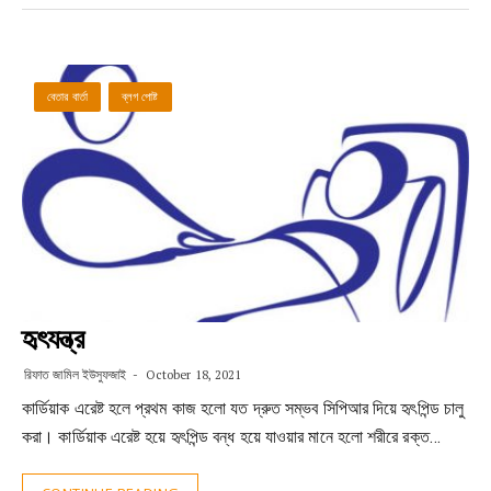
বেতার বার্তা
ব্লগ পোষ্ট
হৃৎযন্ত্র
রিফাত জামিল ইউসুফজাই
October 18, 2021
কার্ডিয়াক এরেষ্ট হলে প্রথম কাজ হলো যত দ্রুত সম্ভব সিপিআর দিয়ে হৃৎপিন্ড চালু
করা। কার্ডিয়াক এরেষ্ট হয়ে হৃৎপিন্ড বন্ধ হয়ে যাওয়ার মানে হলো শরীরে রক্ত…