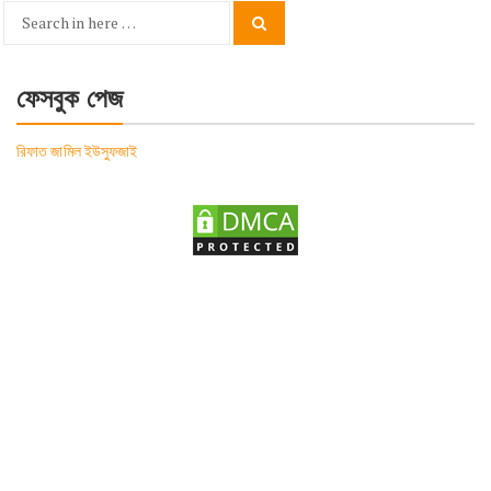
Search
Search
for:
ফেসবুক পেজ
রিফাত জামিল ইউসুফজাই