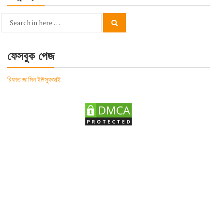
Search
Search
for:
ফেসবুক পেজ
রিফাত জামিল ইউসুফজাই