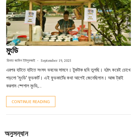
মুংডি
রিফাত জামিল ইউসুফজাই
September 19, 2025
এরপর হাটতে হাটতে সংসদ ভবনের সামনে। টুকটাক ছবি তুলছি। হঠাৎ করেই চোখে
পড়লো 'মুংডি' ফুডকার্ট। এই ফুডকার্টের কথা আগেই জেনেছিলাম। আজ ট্রাই
করলাম ষ্পেশাল মুংডি,…
CONTINUE READING
অনুসন্ধান