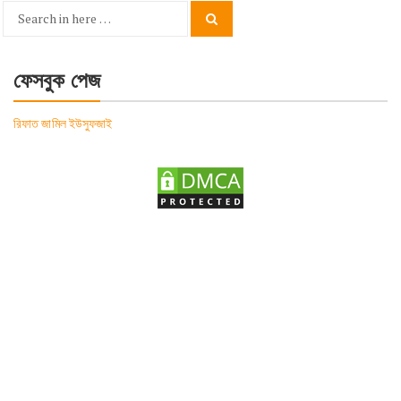
Search
Search
for:
ফেসবুক পেজ
রিফাত জামিল ইউসুফজাই