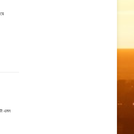
িয়ে
বটা এমন