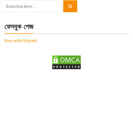
Search
Search
for:
ফেসবুক পেজ
রিফাত জামিল ইউসুফজাই