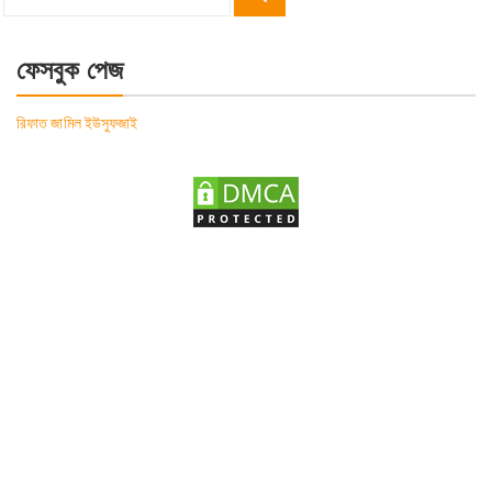
Search
for:
ফেসবুক পেজ
রিফাত জামিল ইউসুফজাই