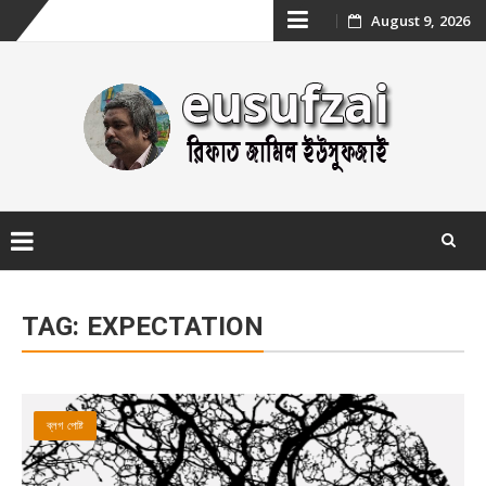
Skip
August 9, 2026
to
content
Skip
to
TAG:
EXPECTATION
content
ব্লগ পোষ্ট