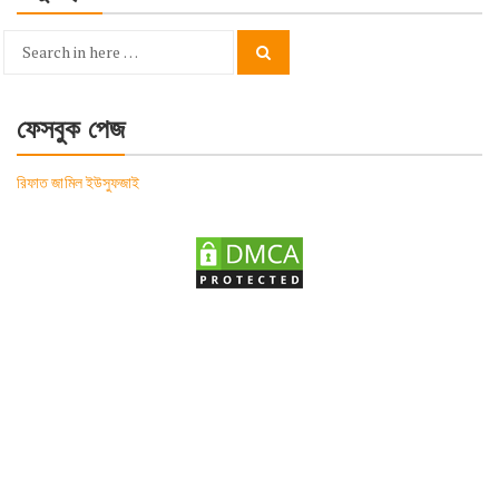
Search
Search
for:
ফেসবুক পেজ
রিফাত জামিল ইউসুফজাই