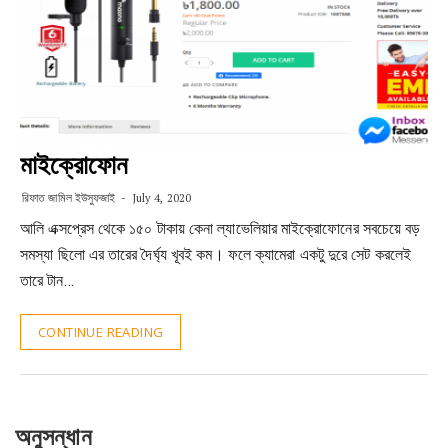
মাইক্রোফোন
রিফাত জামিল ইউসুফজাই
July 4, 2020
আলি এক্সপ্রেস থেকে ১৫০ টাকায় কেনা ল্যাভেলিয়ার মাইক্রোফোনের সবচেয়ে বড়
সমস্যা ছিলো এর তারের দৈর্ঘ্য খূবই কম। ফলে ক্যামেরা একটু দুরে সেট করলেই
তারে টান…
CONTINUE READING
অনুসন্ধান