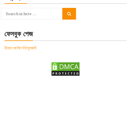
Search
Search
for:
ফেসবুক পেজ
রিফাত জামিল ইউসুফজাই