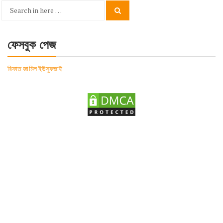
Search
Search
for:
ফেসবুক পেজ
রিফাত জামিল ইউসুফজাই