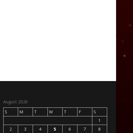
August 2026
S
M
T
W
T
F
S
1
2
3
4
5
6
7
8