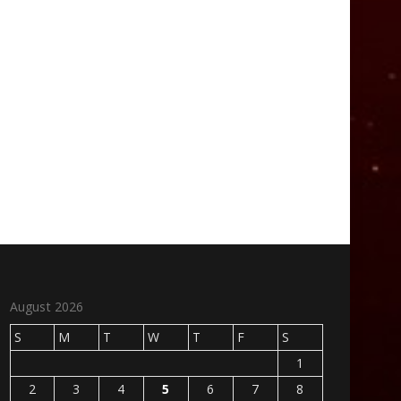
August 2026
S
M
T
W
T
F
S
1
2
3
4
5
6
7
8