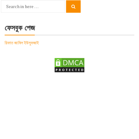
Search
Search
for:
ফেসবুক পেজ
রিফাত জামিল ইউসুফজাই