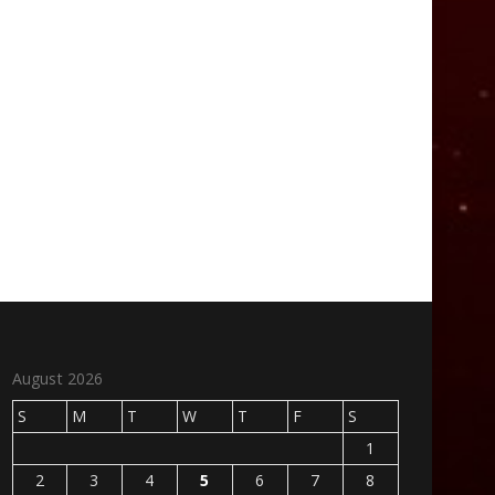
August 2026
S
M
T
W
T
F
S
1
2
3
4
5
6
7
8