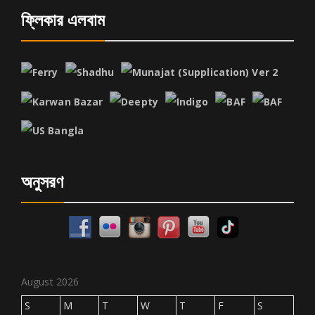
ফ্লিকার এলবাম
অনুসরণ
August 2026
S
M
T
W
T
F
S