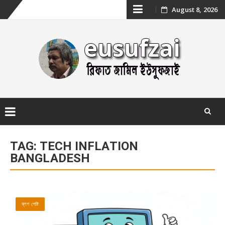
Skip
August 8, 2026
to
content
Skip
to
TAG:
TECH INFLATION
content
BANGLADESH
ব্লগ পোষ্ট