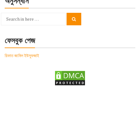
অনুসন্ধান
Search
Search
for:
ফেসবুক পেজ
রিফাত জামিল ইউসুফজাই